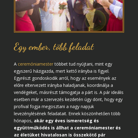
Egy ember, több feladat
A
ceremóniamester
többet tud nyújtani, mint egy
egyszerű házigazda, mert kettő irányba is figyel.
Egyrészt gondoskodik arról, hogy az események az
előre eltervezett irányba haladjanak, koordinálja a
vendégeket, másrészt támogatja a párt is. A pár ideális
esetben már a szervezés kezdetén úgy dönt, hogy egy
profival fogja megosztani a nagy napjuk
levezénylésének feladatait. Ennek köszönhetően több
hónapos,
akár egy éves ismeretség és
együttműködés is állhat a ceremóniamester és
az életüket hivatalosan is összekötő pár