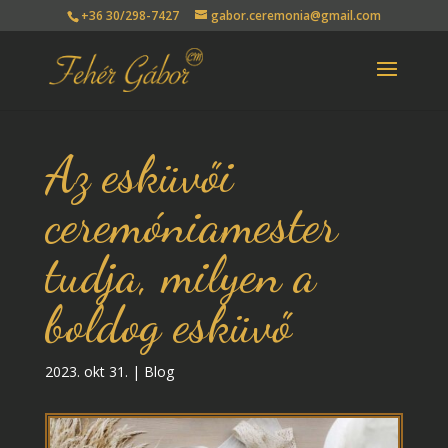
+36 30/298-7427
gabor.ceremonia@gmail.com
Az esküvői
ceremóniamester
tudja, milyen a
boldog esküvő
2023. okt 31.
|
Blog