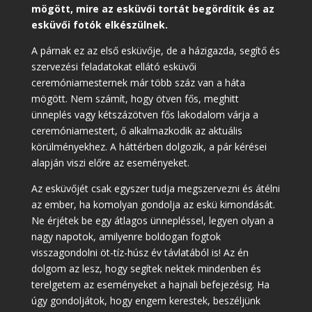
mögött, mire az esküvői tortát begördítik és az
esküvői fotók elkészülnek.
A párnak ez az első esküvője, de a házigazda, segítő és
szervezési feladatokat ellátó esküvői
ceremóniamesternek már több száz van a háta
mögött. Nem számít, hogy ötven fős, meghitt
ünneplés vagy kétszázötven fős lakodalom várja a
ceremóniamestert, ő alkalmazkodik az aktuális
körülményekhez. A háttérben dolgozik, a pár kérései
alapján viszi előre az eseményeket.
Az esküvőjét csak egyszer tudja megszervezni és átélni
az ember, ha komolyan gondolja az eskü kimondását.
Ne érjétek be egy átlagos ünnepléssel, legyen olyan a
nagy napotok, amilyenre boldogan fogtok
visszagondolni öt-tíz-húsz év távlatából is! Az én
dolgom az lesz, hogy segítek nektek mindenben és
terelgetem az eseményeket a hajnali befejezésig. Ha
úgy gondoljátok, hogy engem kerestek, beszéljünk