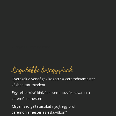
de kézfogót a nyári évszak után is tartanak. Az
őszi és a téli esküvőknek is megvan a maguk
varázsa, mert a természet másik arcát mutatja
meg és egészen különböző színvilágot teremt az
esküvő hátteréül. A téli hónapok...
« Régebbi bejegyzések
Legutóbbi bejegyzések
Gyerekek a vendégek között? A ceremóniamester
kézben tart mindent
Egy téli esküvő kihívásai sem hozzák zavarba a
ceremóniamestert
Milyen szolgáltatásokat nyújt egy profi
ceremóniamester az esküvőkön?