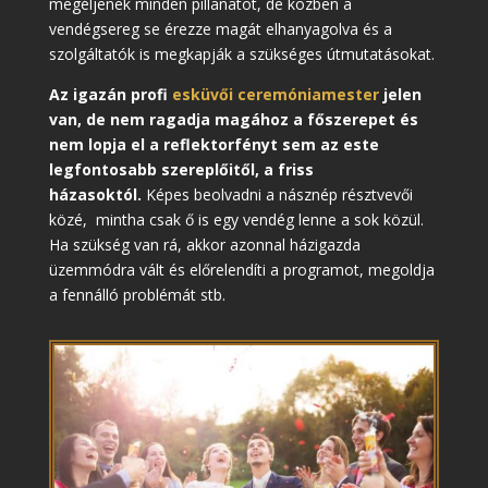
megéljenek minden pillanatot, de közben a
vendégsereg se érezze magát elhanyagolva és a
szolgáltatók is megkapják a szükséges útmutatásokat.
Az igazán profi
esküvői ceremóniamester
jelen
van, de nem ragadja magához a főszerepet és
nem lopja el a reflektorfényt sem az este
legfontosabb szereplőitől, a friss
házasoktól.
Képes beolvadni a násznép résztvevői
közé, mintha csak ő is egy vendég lenne a sok közül.
Ha szükség van rá, akkor azonnal házigazda
üzemmódra vált és előrelendíti a programot, megoldja
a fennálló problémát stb.