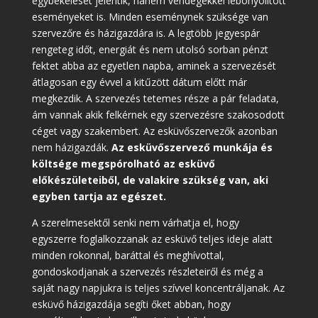
egybekelését jelentik, hanem vendégekkel lebonyolított
eseményeket is. Minden eseménynek szüksége van
szervezőre és házigazdára is. A legtöbb jegyespár
rengeteg időt, energiát és nem utolsó sorban pénzt
fektet abba az egyetlen napba, aminek a szervezését
átlagosan egy évvel a kitűzött dátum előtt már
megkezdik. A szervezés tetemes része a pár feladata,
ám vannak akik felkérnek egy szervezésre szakosodott
céget vagy szakembert. Az esküvőszervezők azonban
nem házigazdák.
Az esküvőszervező munkája és
költsége megspórolható az esküvő
előkészületeiből, de valakire szükség van, aki
egyben tartja az egészet.
A szerelmesektől senki nem várhatja el, hogy
egyszerre foglalkozzanak az esküvő teljes ideje alatt
minden rokonnal, baráttal és meghívottal,
gondoskodjanak a szervezés részleteiről és még a
saját nagy napjukra is teljes szívvel koncentráljanak. Az
esküvő házigazdája segíti őket abban, hogy