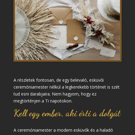
A részletek fontosan, de egy belevaló, esküvői
ceremóniamester nélkül a legkerekebb történet is szét
tud esni darabjaira. Nem hagyom, hogy ez
megtörténjen a Ti napotokon.
Kell egy ember, aki érti a dolgát
A ceremóniamester a modern esküvők és a haladó