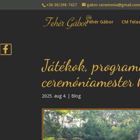
+36 30/298-7427
gabor.ceremonia@gmail.co
Fehér Gábor
CM fela
Játékok, programo
ceremóniamester k
2025. aug 4.
|
Blog