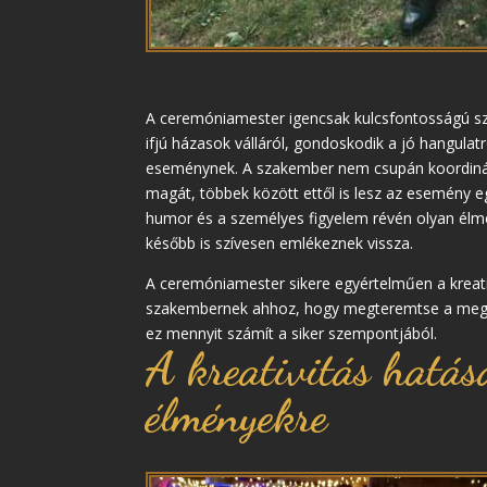
A ceremóniamester igencsak kulcsfontosságú szer
ifjú házasok válláról, gondoskodik a jó hangula
eseménynek. A szakember nem csupán koordinátor,
magát, többek között ettől is lesz az esemény e
humor és a személyes figyelem révén olyan élm
később is szívesen emlékeznek vissza.
A ceremóniamester sikere egyértelműen a kreati
szakembernek ahhoz, hogy megteremtse a megfe
ez mennyit számít a siker szempontjából.
A kreativitás hatás
élményekre