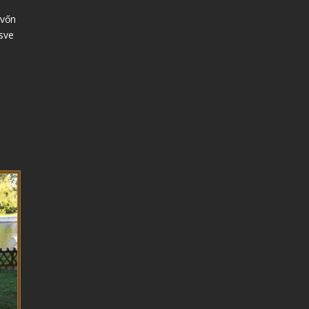
üvőn
ésve