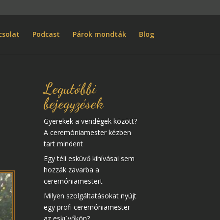
csolat
Podcast
Párok mondták
Blog
Legutóbbi
bejegyzések
Gyerekek a vendégek között?
A ceremóniamester kézben
tart mindent
Egy téli esküvő kihívásai sem
hozzák zavarba a
ceremóniamestert
Milyen szolgáltatásokat nyújt
egy profi ceremóniamester
az esküvőkön?