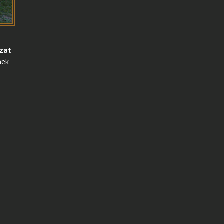
szat
nek