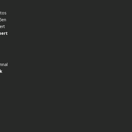
ntos
ően
ert
mert
nnal
ok
,