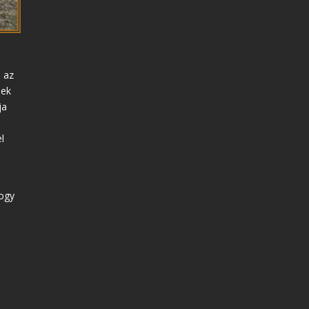
e az
mek
ja
l
hogy