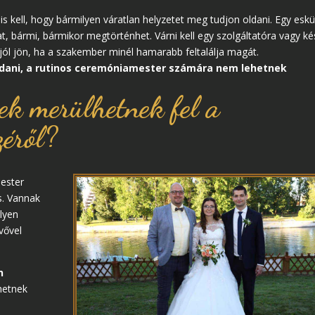
is kell, hogy bármilyen váratlan helyzetet meg tudjon oldani. Egy esk
t, bármi, bármikor megtörténhet. Várni kell egy szolgáltatóra vagy k
g jól jön, ha a szakember minél hamarabb feltalálja magát.
ldani, a rutinos ceremóniamester számára nem lehetnek
ek merülhetnek fel a
zéről?
mester
s. Vannak
ilyen
vővel
n
hetnek