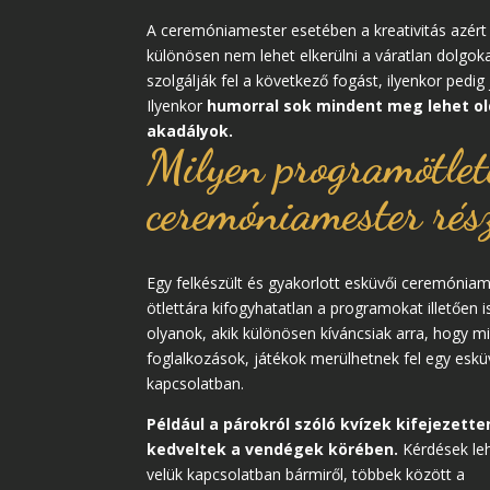
A ceremóniamester esetében a kreativitás azért 
különösen nem lehet elkerülni a váratlan dolgoka
szolgálják fel a következő fogást, ilyenkor pedi
Ilyenkor
humorral sok mindent meg lehet o
akadályok.
Milyen programötlet
ceremóniamester rés
Egy felkészült és gyakorlott esküvői ceremónia
ötlettára kifogyhatatlan a programokat illetően i
olyanok, akik különösen kíváncsiak arra, hogy m
foglalkozások, játékok merülhetnek fel egy eskü
kapcsolatban.
Például a párokról szóló kvízek kifejezette
kedveltek a vendégek körében.
Kérdések le
velük kapcsolatban bármiről, többek között a