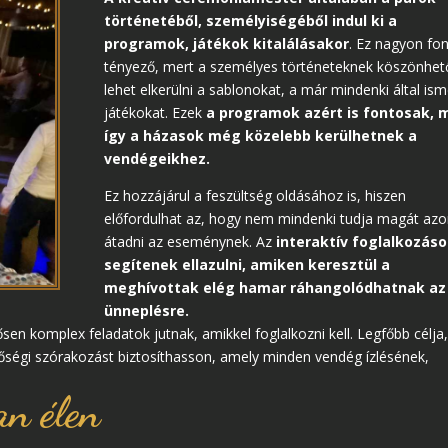
történetéből, személyiségéből indul ki a
programok, játékok kitalálásakor
. Ez nagyon fo
tényező, mert a személyes történeteknek köszönhet
lehet elkerülni a sablonokat, a már mindenki által ism
játékokat. Ezek
a programok azért is fontosak, 
így a házasok még közelebb kerülhetnek a
vendégeikhez.
Ez hozzájárul a feszültség oldásához is, hiszen
előfordulhat az, hogy nem mindenki tudja magát azo
átadni az eseménynek. Az
interaktív foglalkozás
segítenek ellazulni, amiken keresztül a
meghívottak elég hamar ráhangolódhatnak az
ünneplésre.
n komplex feladatok jutnak, amikkel foglalkozni kell. Legfőbb célja
őségi szórakozást biztosíthasson, amely minden vendég ízlésének,
n élen