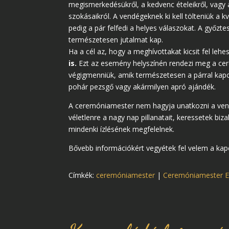
megismerkedésükről, a kedvenc ételeikről, vagy 
szokásaikról. A vendégeknek ki kell tölteniük a kv
pedig a pár felfedi a helyes válaszokat. A győzte
természetesen jutalmat kap.
Ha a cél az, hogy a meghívottakat kicsit fel lehe
is.
Ezt az esemény helyszínén rendezi meg a cer
végigmenniük, amik természetesen a párral kapcs
pohár pezsgő vagy akármilyen apró ajándék.
A ceremóniamester nem hagyja unatkozni a vendé
véletlenre a nagy nap pillanatait, keressetek bi
mindenki ízlésének megfelelnek.
Bővebb információkért vegyétek fel velem a kap
Címkék:
ceremóniamester
|
Ceremóniamester 