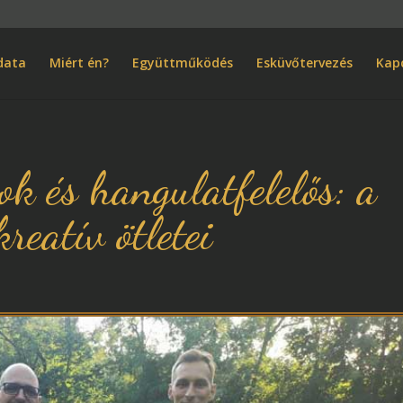
m
data
Miért én?
Együttműködés
Esküvőtervezés
Kap
k és hangulatfelelős: a
reatív ötletei