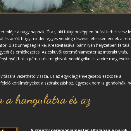
eplője a nagy napnak. Ő az, aki tulajdonképpen óriási terhet vesz l
tról és arról, hogy minden egyes vendég részese lehessen ennek a re
 ő az ünnepség lelke. Kreativitásával bármilyen helyzetben feltalál
gyedi és emlékezetes. Az esküvői ceremóniamester az interaktivitás,
ényt nyújthat a párnak és meghívott vendégeiknek, amire még évekke
vitására vezethető vissza. Ez az egyik leglényegesebb eszköze a
lelő körülményeket a szórakozáshoz. Egyesek nem is gondolnák, 
a a hangulatra és az
A kreatív ceremóniamester általában a párok