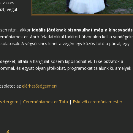
a vicces
ízt, végül
s
ssen rázni, akkor
ideális játéknak bizonyulhat még a kincsvadá
emóniamester. Apró feladatokkal tarkított útvonalon kell a vendégek
olatosak. A végső kincs lehet a végén egy közös fotó a párral, egy
geket, általa a hangulat sosem laposodhat el. Ti se bízzátok a
zalommal, és együtt olyan játékokat, programokat találunk ki, amelyek
csolatot az
elérhetőségeimen
!
Esztergom
|
Ceremóniamester Tata
|
Esküvői ceremóniamester