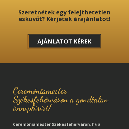
Szeretnétek egy felejthetetlen
esküvőt? Kérjetek árajánlatot!
AJÁNLATOT KÉREK
Ceremóniamester
Székesfehérváron a gondtalan
ünneplésért!
Ceremóniamester Székesfehérváron
, ha a