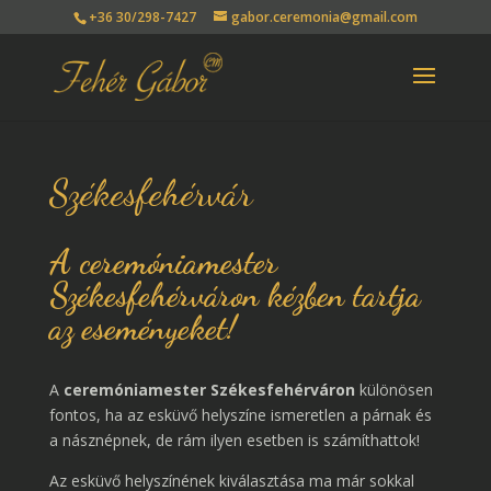
+36 30/298-7427
gabor.ceremonia@gmail.com
Székesfehérvár
A ceremóniamester
Székesfehérváron kézben tartja
az eseményeket!
A
ceremóniamester Székesfehérváron
különösen
fontos, ha az esküvő helyszíne ismeretlen a párnak és
a násznépnek, de rám ilyen esetben is számíthattok!
Az esküvő helyszínének kiválasztása ma már sokkal