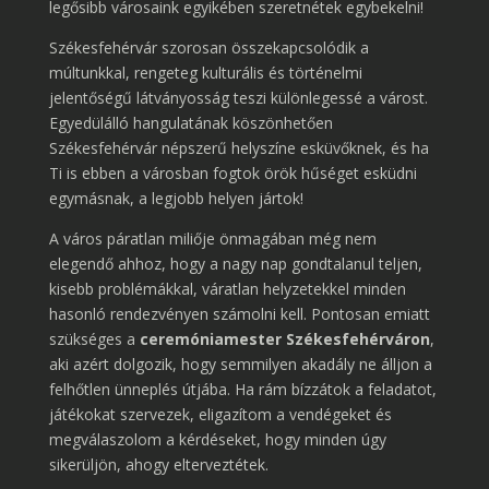
legősibb városaink egyikében szeretnétek egybekelni!
Székesfehérvár szorosan összekapcsolódik a
múltunkkal, rengeteg kulturális és történelmi
jelentőségű látványosság teszi különlegessé a várost.
Egyedülálló hangulatának köszönhetően
Székesfehérvár népszerű helyszíne esküvőknek, és ha
Ti is ebben a városban fogtok örök hűséget esküdni
egymásnak, a legjobb helyen jártok!
A város páratlan miliője önmagában még nem
elegendő ahhoz, hogy a nagy nap gondtalanul teljen,
kisebb problémákkal, váratlan helyzetekkel minden
hasonló rendezvényen számolni kell. Pontosan emiatt
szükséges a
ceremóniamester Székesfehérváron
,
aki azért dolgozik, hogy semmilyen akadály ne álljon a
felhőtlen ünneplés útjába. Ha rám bízzátok a feladatot,
játékokat szervezek, eligazítom a vendégeket és
megválaszolom a kérdéseket, hogy minden úgy
sikerüljön, ahogy elterveztétek.