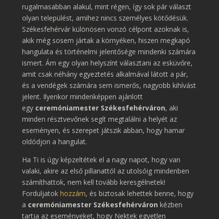
rugalmasabban alakul, mint régen, így sok pár választ
olyan települést, amihez nincs személyes kötődésük.
Székesfehérvár különösen vonzó célpont azoknak is,
akik még sosem jártak a környéken, hiszen megkapó
hangulata és történelmi jelentősége mindenki számára
ismert. Ám egy olyan helyszínt választani az esküvőre,
amit csak néhány egyeztetés alkalmával látott a pár,
és a vendégek számára sem ismerős, nagyobb kihívást
jelent. Ilyenkor mindenképpen ajánlott
egy
ceremóniamester Székesfehérváron
, aki
minden résztvevőnek segít megtalálni a helyét az
eseményen, és szerepet játszik abban, hogy hamar
oldódjon a hangulat.
Ha Ti is úgy képzeltétek el a nagy napot, hogy van
valaki, akire az első pillanattól az utolsóig mindenben
számíthattok, nem kell tovább keresgélnetek!
Forduljatok
hozzám
, és biztosak lehettek benne, hogy
a
ceremóniamester Székesfehérváron
kézben
tartja az eseményeket, hogy Nektek egyetlen