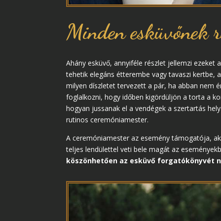
Minden esküvőnek r
Ahány esküvő, annyiféle részlet jellemzi ezeket
tehetik elegáns étterembe vagy tavaszi kertbe, 
milyen díszletet tervezett a pár, ha abban nem ér
foglalkozni, hogy időben kigördüljön a torta a k
hogyan jussanak el a vendégek a szertartás helys
rutinos ceremóniamester.
A ceremóniamester az esemény támogatója, aki a 
teljes lendülettel veti bele magát az eseményekb
köszönhetően az esküvő forgatókönyvét nem 