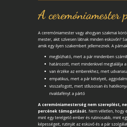
A ceremóniamester p
A ceremóniamester vagy ahogyan szakmai körökb
mester, akit szívesen látnak minden esküvőn? 
amik egy ilyen szakembert jellemeznek. A párna
megbízható, mert a pár mindenben számít
határozott, mert mindenkivel megtalálja a
van érzéke az emberekhez, mert udvarias
empatikus, mert a pár kételyeit, aggodalma
visszafogott, mert stílusosan és hatékonya
rivaldafényt a pártó
A ceremóniamesterség nem szereplést, nem
percének támogatását.
Nem véletlen, hogy e
mint egy terelgető ember és rutinosabb, mint egy
képességeit, rutinját az esküvő és a pár szolgál