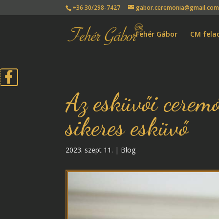
+36 30/298-7427
gabor.ceremonia@gmail.co
Fehér Gábor
CM fela
Az esküvői cerem
sikeres esküvő
2023. szept 11.
|
Blog