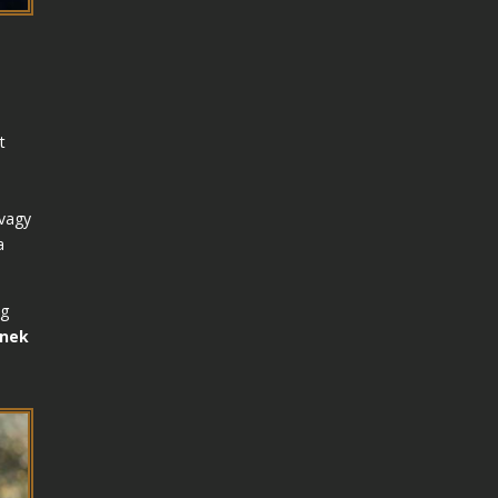
t
 vagy
a
ig
nek