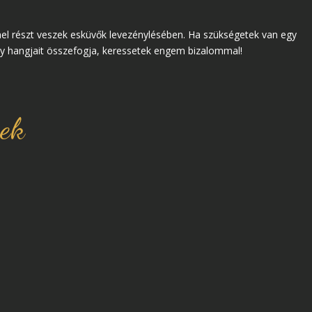
l részt veszek esküvők levezénylésében. Ha szükségetek van egy
ény hangjait összefogja, keressetek engem bizalommal!
sek