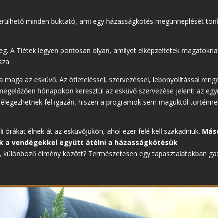
erülhető minden buktató, ami egy házasságkötés megünneplését tön
g. A Tiétek legyen pontosan olyan, amilyet elképzeltetek magatokna
sza.
a maga az esküvő. Az ötleteléssel, szervezéssel, lebonyolítással reng
t megelőzően hónapokon keresztül az esküvő szervezése jelenti az egyi
lélegezhetnek fel igazán, hiszen a programok sem maguktól történne
i órákat élnek át az esküvőjükön, ahol ezer felé kell szakadniuk.
Más
ek a vendégekkel együtt átélni a házasságkötésük
ét, különböző élmény között? Természetesen egy tapasztalatokban g