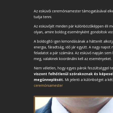
Az esküvői ceremóniamester támogatásával elk
tudja tenni.
Az esküvőjét minden pár különbözőképpen éli me
olyan, amire boldog eseményként gondoltok vis
A boldogító igen kimondásának a hátterét alkotj
energia, fáradtság, idő jár együtt. A nagy napo
feladatot a pár számára. Az esküvő napján sem 
meg, valakinek koordinálni kell az eseményeket.
Nem véletlen, hogy egyes párok feszültséggel tel
viszont felhőtlenül szórakoznak és képes
megünneplését.
Mi jelenti a különbséget a k
ceremóniamester