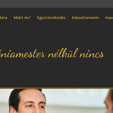
m
data
Miért én?
Együttműködés
Esküvőtervezés
Kap
óniamester nélkül nincs