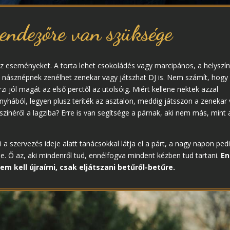
endezőre van szüksége
 az eseményeket. A torta lehet csokoládés vagy marcipános, a helyszín
a násznépnek zenélhet zenekar vagy játszhat DJ is. Nem számít, hogy
zi jól magát az első perctől az utolsóig. Miért kellene nektek azzal
onyhából, legyen plusz teríték az asztalon, meddig játsszon a zenekar
zínéről a lagziba? Erre is van segítsége a párnak, aki nem más, mint 
szervezés ideje alatt tanácsokkal látja el a párt, a nagy napon ped
e. Ő az, aki mindenről tud, ennélfogva mindent kézben tud tartani.
En
kell újraírni, csak eljátszani betűről-betűre.