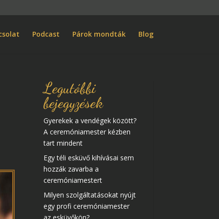
csolat
Podcast
Párok mondták
Blog
Legutóbbi
bejegyzések
Gyerekek a vendégek között?
A ceremóniamester kézben
tart mindent
Egy téli esküvő kihívásai sem
hozzák zavarba a
ceremóniamestert
Milyen szolgáltatásokat nyújt
egy profi ceremóniamester
az esküvőkön?