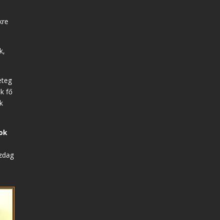
kre
k,
eteg
k fő
k
ok
azdag