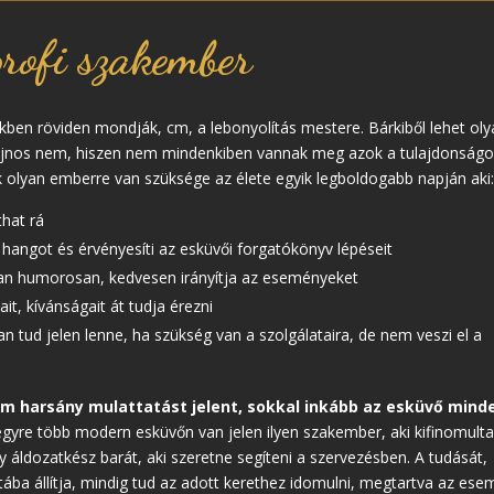
rofi szakember
en röviden mondják, cm, a lebonyolítás mestere. Bárkiből lehet oly
Sajnos nem, hiszen nem mindenkiben vannak meg azok a tulajdonságo
k olyan emberre van szüksége az élete egyik legboldogabb napján aki
hat rá
 hangot és érvényesíti az esküvői forgatókönyv lépéseit
an humorosan, kedvesen irányítja az eseményeket
it, kívánságait át tudja érezni
n tud jelen lenne, ha szükség van a szolgálataira, de nem veszi el a
 harsány mulattatást jelent, sokkal inkább az esküvő mind
gyre több modern esküvőn van jelen ilyen szakember, aki kifinomult
 áldozatkész barát, aki szeretne segíteni a szervezésben. A tudását,
atába állítja, mindig tud az adott kerethez idomulni, megtartva az es