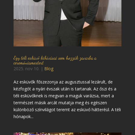
Egy téli esküvő kihívásai sem hozzák zavarba a
ceremóniamestert
2025. nov 10.
|
Blog
Az esküvők főszezonja az augusztussal lezárult, de
kézfogót a nyári évszak után is tartanak. Az őszi és a
téli esküvőknek is megvan a maguk varázsa, mert a
természet másik arcát mutatja meg és egészen
különböző színvilágot teremt az esküvő hátteréül. A téli
hónapok...