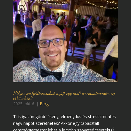
Milyen szolgáltatásokat nyújt egy profi ceremóniamester az
esküvőkön?
2025. okt 6.
|
Blog
Ti is igazán gördülékeny, élménydús és stresszmentes
nagy napot szeretnétek? Akkor egy tapasztalt
ceremóniamester lehet a legjobb szövetségesetek! Ő