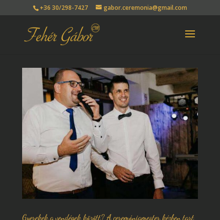
+36 30/298-7427
gabor.ceremonia@gmail.com
Gyerekek a vendégek között? A ceremóniamester kézben tart