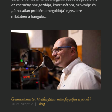
az esemény házigazdája, koordinátora, szóvivője és
„láthatatlan problémamegoldója” egyszerre –
miközben a hangulat...
Ceremóniamester kiválasztása: mire figyeljen a párok?
2025. szept 2.
|
Blog