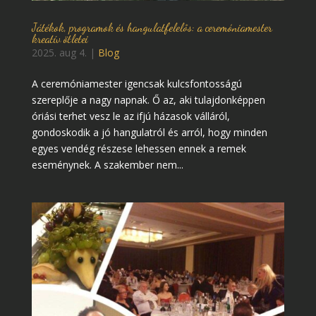
Játékok, programok és hangulatfelelős: a ceremóniamester
kreatív ötletei
2025. aug 4.
|
Blog
A ceremóniamester igencsak kulcsfontosságú
szereplője a nagy napnak. Ő az, aki tulajdonképpen
óriási terhet vesz le az ifjú házasok válláról,
gondoskodik a jó hangulatról és arról, hogy minden
egyes vendég részese lehessen ennek a remek
eseménynek. A szakember nem...