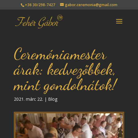
+36 30/298-7427
gabor.ceremonia@gmail.com
Ceremóniamester
árak: kedvezőbbek,
mint gondolnátok!
2021. márc 22.
|
Blog