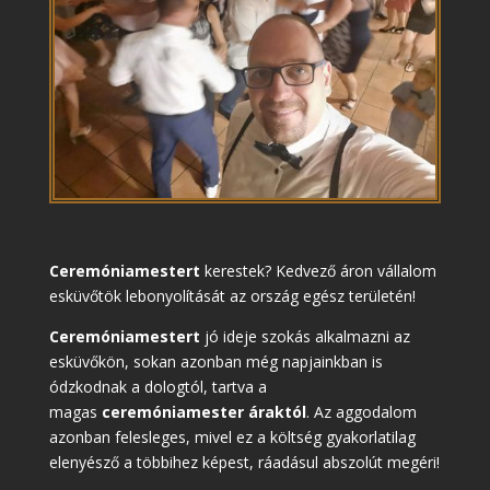
Ceremóniamestert
kerestek? Kedvező áron vállalom
esküvőtök lebonyolítását az ország egész területén!
Ceremóniamestert
jó ideje szokás alkalmazni az
esküvőkön, sokan azonban még napjainkban is
ódzkodnak a dologtól, tartva a
magas
ceremóniamester áraktól
. Az aggodalom
azonban felesleges, mivel ez a költség gyakorlatilag
elenyésző a többihez képest, ráadásul abszolút megéri!