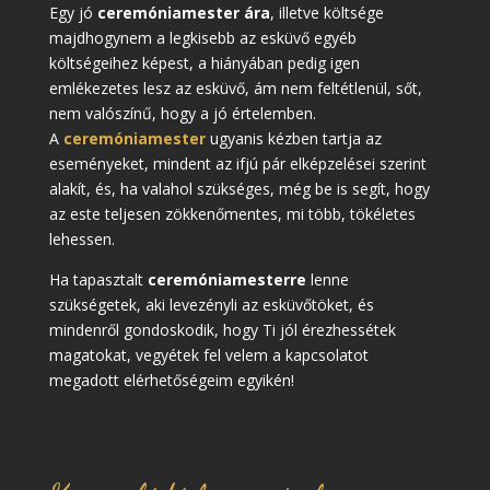
Egy jó
ceremóniamester ára
, illetve költsége
majdhogynem a legkisebb az esküvő egyéb
költségeihez képest, a hiányában pedig igen
emlékezetes lesz az esküvő, ám nem feltétlenül, sőt,
nem valószínű, hogy a jó értelemben.
A
ceremóniamester
ugyanis kézben tartja az
eseményeket, mindent az ifjú pár elképzelései szerint
alakít, és, ha valahol szükséges, még be is segít, hogy
az este teljesen zökkenőmentes, mi több, tökéletes
lehessen.
Ha tapasztalt
ceremóniamesterre
lenne
szükségetek, aki levezényli az esküvőtöket, és
mindenről gondoskodik, hogy Ti jól érezhessétek
magatokat, vegyétek fel velem a kapcsolatot
megadott elérhetőségeim egyikén!